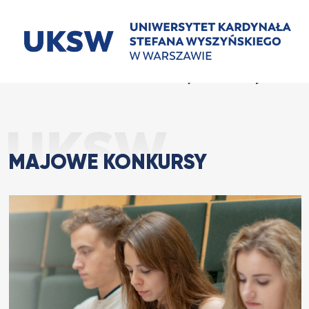
Przejdź
do
treści
Majowe konkursy
Strona Główna
Aktualności
MAJOWE KONKURSY