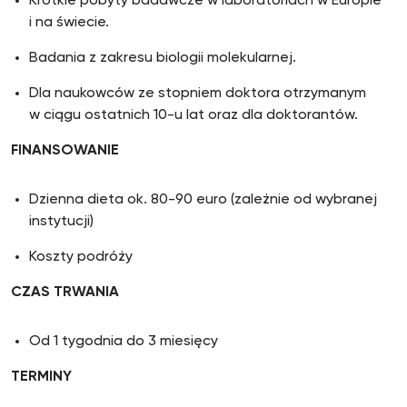
Krótkie pobyty badawcze w laboratoriach w Europie
i na świecie.
Badania z zakresu biologii molekularnej.
Dla naukowców ze stopniem doktora otrzymanym
w ciągu ostatnich 10-u lat oraz dla doktorantów.
FINANSOWANIE
Dzienna dieta ok. 80-90 euro (zależnie od wybranej
instytucji)
Koszty podróży
CZAS TRWANIA
Od 1 tygodnia do 3 miesięcy
TERMINY