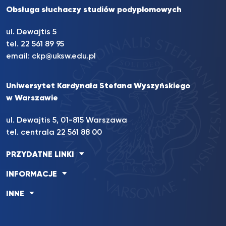
Obsługa słuchaczy studiów podyplomowych
ul. Dewajtis 5
tel. 22 561 89 95
email:
ckp@uksw.edu.pl
Uniwersytet Kardynała Stefana Wyszyńskiego
w Warszawie
ul. Dewajtis 5, 01-815 Warszawa
tel. centrala 22 561 88 00
PRZYDATNE LINKI
INFORMACJE
INNE