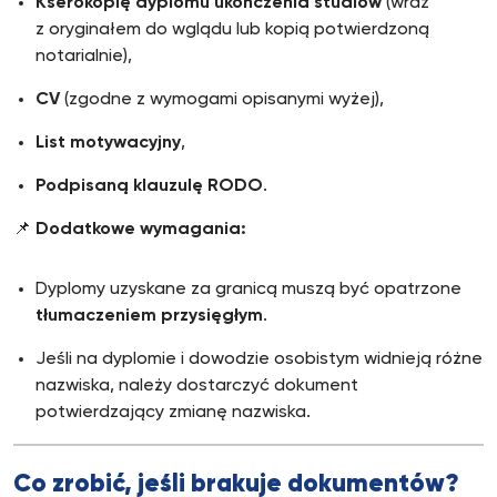
Kserokopię dyplomu ukończenia studiów
(wraz
z oryginałem do wglądu lub kopią potwierdzoną
notarialnie),
CV
(zgodne z wymogami opisanymi wyżej),
List motywacyjny
,
Podpisaną klauzulę RODO
.
📌
Dodatkowe wymagania:
Dyplomy uzyskane za granicą muszą być opatrzone
tłumaczeniem przysięgłym
.
Jeśli na dyplomie i dowodzie osobistym widnieją różne
nazwiska, należy dostarczyć dokument
potwierdzający zmianę nazwiska.
Co zrobić, jeśli brakuje dokumentów?