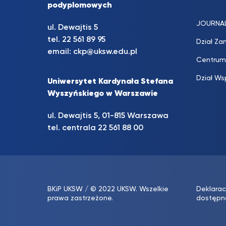
podyplomowych
JOURNA
ul. Dewajtis 5
tel. 22 561 89 95
Dział Za
email:
ckp@uksw.edu.pl
Centrum
Dział Ws
Uniwersytet Kardynała Stefana
Wyszyńskiego w Warszawie
ul. Dewajtis 5, 01-815 Warszawa
tel. centrala 22 561 88 00
BKiP UKSW
/ © 2022 UKSW. Wszelkie
Deklarac
prawa zastrzeżone.
dostępn