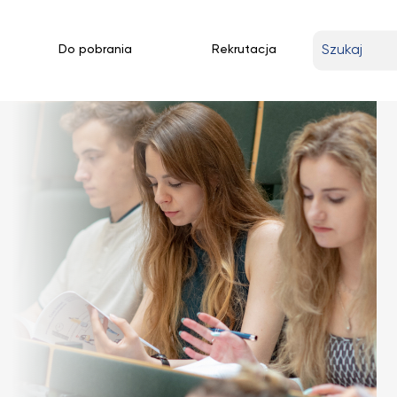
Wpisz
Do pobrania
Rekrutacja
wyszukiwan
frazę