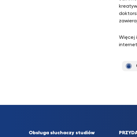
kreatyw
doktors
zawiera
Więcej 
interne
Obsługa słuchaczy studiów
PRZYDA