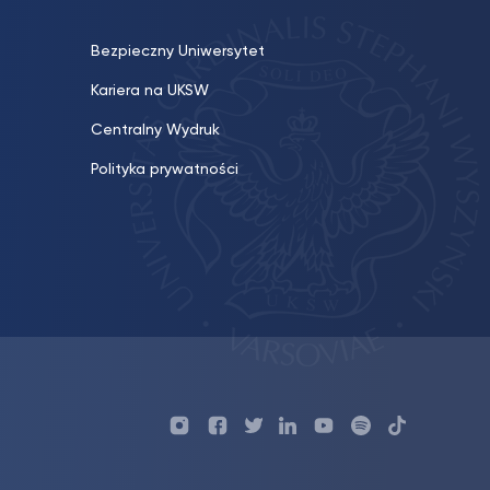
Bezpieczny Uniwersytet
Kariera na UKSW
Centralny Wydruk
Polityka prywatności
Profil
Profil
Profil
Profil
UKSW
Profil
UKSW
UKSW
UKSW
UKSW
UKSW
YouTube
UKSW
TikTok
Instagram
Facebook
Twitter
Linkedin
YouTube