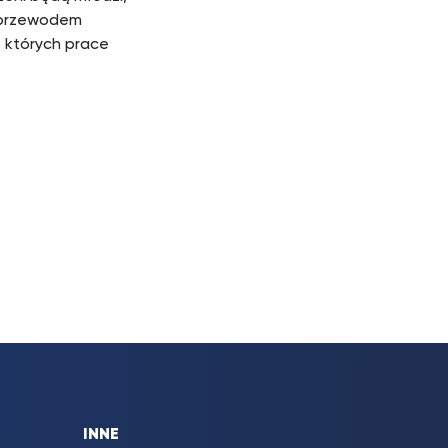
m przewodem
, których prace
INNE