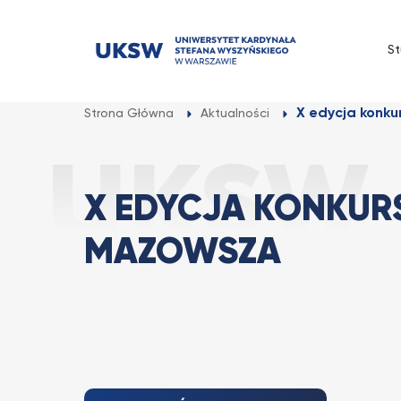
Przejdź
do
St
treści
X edycja konk
Strona Główna
Aktualności
X EDYCJA KONKUR
MAZOWSZA