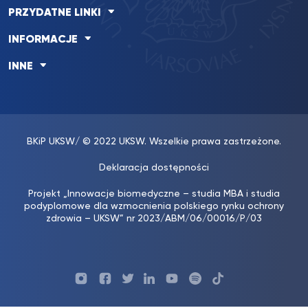
PRZYDATNE LINKI
INFORMACJE
INNE
BKiP UKSW
/ © 2022 UKSW. Wszelkie prawa zastrzeżone.
Deklaracja dostępności
Projekt „Innowacje biomedyczne – studia MBA i studia
podyplomowe dla wzmocnienia polskiego rynku ochrony
zdrowia – UKSW” nr 2023/ABM/06/00016/P/03
Profil
Profil
Profil
Profil
UKSW
Profil
UKSW
UKSW
UKSW
UKSW
UKSW
YouTube
UKSW
TikTok
Instagram
Facebook
Twitter
Linkedin
YouTube