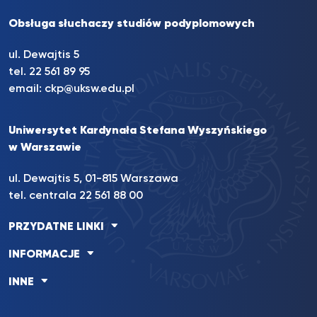
Obsługa słuchaczy studiów podyplomowych
ul. Dewajtis 5
tel. 22 561 89 95
email:
ckp@uksw.edu.pl
Uniwersytet Kardynała Stefana Wyszyńskiego
w Warszawie
ul. Dewajtis 5, 01-815 Warszawa
tel. centrala 22 561 88 00
PRZYDATNE LINKI
INFORMACJE
INNE