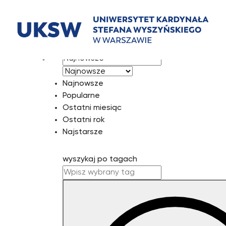
Przejdź
do
treści
[mst-
sortuj wg
sidemenu]
Najnowsze
Popularne
Ostatni miesiąc
Ostatni rok
Najstarsze
wyszykaj po tagach