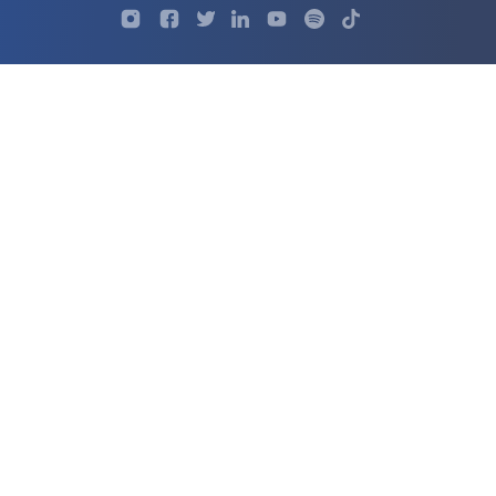
Profil
Profil
Profil
Profil
UKSW
Profil
UKSW
UKSW
UKSW
UKSW
UKSW
YouTube
UKSW
TikTok
Instagram
Facebook
Twitter
Linkedin
YouTube