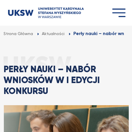
Przejdź
do
treści
Perły nauki – nabór wniosk
Strona Główna
Aktualności
PERŁY NAUKI – NABÓR
WNIOSKÓW W I EDYCJI
KONKURSU