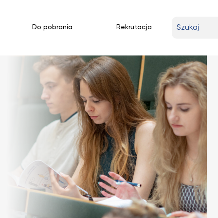
Wpisz
Do pobrania
Rekrutacja
wyszukiwan
frazę