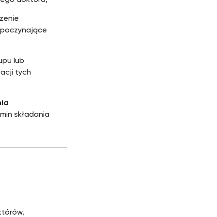
wego doktora;
zenie
zpoczynające
upu lub
acji tych
nia
min składania
którów,