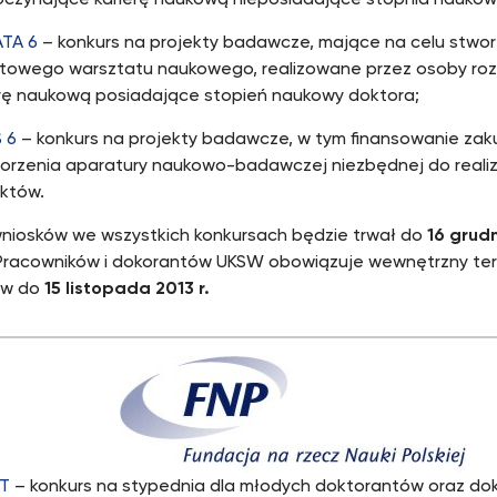
oczynające karierę naukową nieposiadające stopnia nauko
TA 6
– konkurs na projekty badawcze, mające na celu stwor
atowego warsztatu naukowego, realizowane przez osoby ro
erę naukową posiadające stopień naukowy doktora;
 6
– konkurs na projekty badawcze, w tym finansowanie zak
orzenia aparatury naukowo-badawczej niezbędnej do realiz
ektów.
niosków we wszystkich konkursach będzie trwał do
16 grud
racowników i dokorantów UKSW obowiązuje wewnętrzny ter
ów do
15 listopada 2013 r.
T
– konkurs na stypednia dla młodych doktorantów oraz do