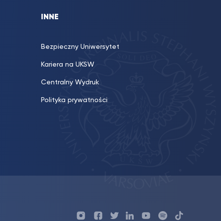
INNE
Bezpieczny Uniwersytet
Kariera na UKSW
Centralny Wydruk
Polityka prywatności
Profil
Profil
Profil
Profil
UKSW
Profil
UKSW