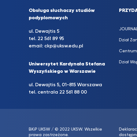
Obsługa słuchaczy studiów
PRZYDA
podyplomowych
JOURNA
ul. Dewajtis 5
tel. 22 561 89 95
Dział Za
email:
ckp@uksw.edu.pl
Centrum
Dział Ws
Uniwersytet Kardynała Stefana
Wyszyńskiego w Warszawie
ul. Dewajtis 5, 01-815 Warszawa
tel. centrala 22 561 88 00
BKiP UKSW
/ © 2022 UKSW. Wszelkie
Deklarac
prawa zastrzeżone.
dostępn