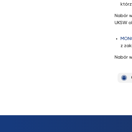
którz
Nabór w
UKSW ob
MON
z za
Nabór w