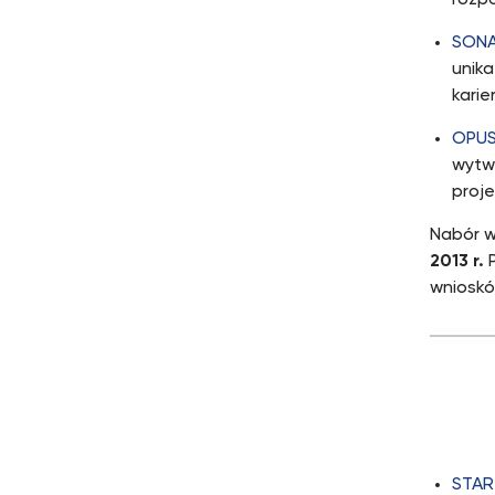
rozp
SONA
unik
kari
OPUS
wytw
proj
Nabór w
2013 r.
P
wniosk
STAR