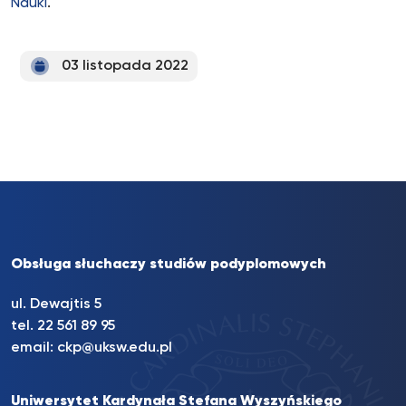
Nauki
.
03 listopada 2022
Obsługa słuchaczy studiów podyplomowych
ul. Dewajtis 5
tel. 22 561 89 95
email:
ckp@uksw.edu.pl
Uniwersytet Kardynała Stefana Wyszyńskiego