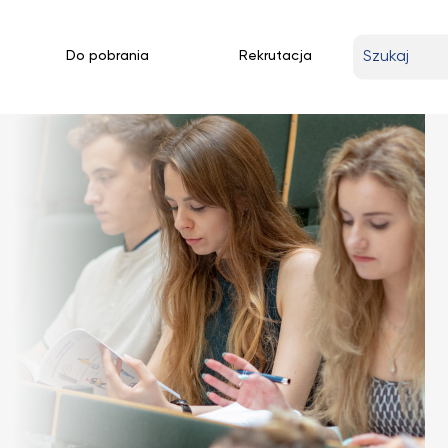
Wpisz
Do pobrania
Rekrutacja
wyszukiwan
frazę