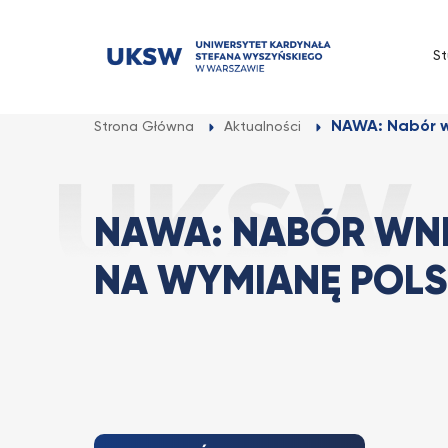
Przejdź
do
St
treści
NAWA: Nabór w
Strona Główna
Aktualności
NAWA: NABÓR WN
NA WYMIANĘ POL