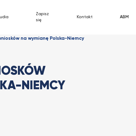
Zapisz
udia
Kontakt
ABM
się
niosków na wymianę Polska-Niemcy
IOSKÓW
SKA-NIEMCY