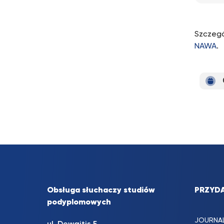
Szczegó
NAWA
.
Obsługa słuchaczy studiów
PRZYDA
podyplomowych
JOURNA