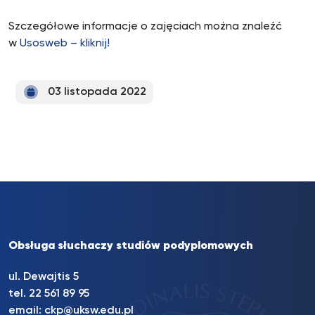
Szczegółowe informacje o zajęciach można znaleźć
w
Usosweb – kliknij!
03 listopada 2022
Obsługa słuchaczy studiów podyplomowych
ul. Dewajtis 5
tel. 22 561 89 95
email:
ckp@uksw.edu.pl