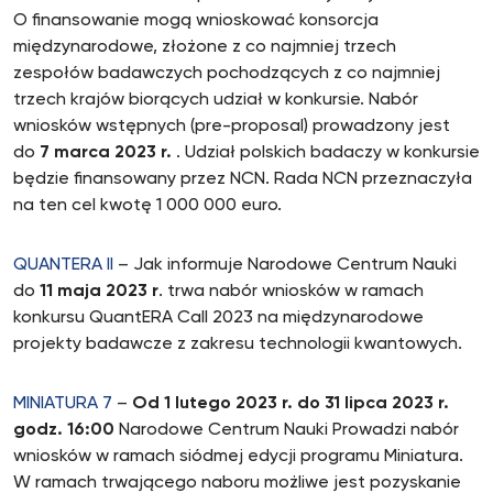
O finansowanie mogą wnioskować konsorcja
międzynarodowe, złożone z co najmniej trzech
zespołów badawczych pochodzących z co najmniej
trzech krajów biorących udział w konkursie. Nabór
wniosków wstępnych (pre-proposal) prowadzony jest
do
7 marca 2023 r.
. Udział polskich badaczy w konkursie
będzie finansowany przez NCN. Rada NCN przeznaczyła
na ten cel kwotę 1 000 000 euro.
QUANTERA II
– Jak informuje Narodowe Centrum Nauki
do
11 maja 2023 r
. trwa nabór wniosków w ramach
konkursu QuantERA Call 2023 na międzynarodowe
projekty badawcze z zakresu technologii kwantowych.
MINIATURA 7
–
Od 1 lutego 2023 r. do 31 lipca 2023 r.
godz. 16:00
Narodowe Centrum Nauki Prowadzi nabór
wniosków w ramach siódmej edycji programu Miniatura.
W ramach trwającego naboru możliwe jest pozyskanie