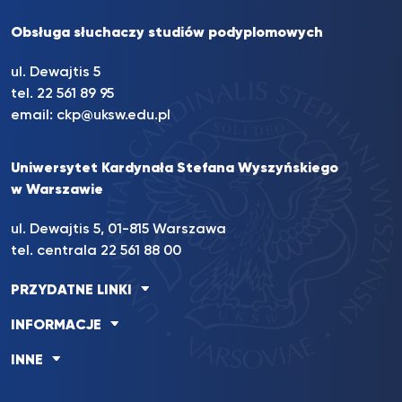
Obsługa słuchaczy studiów podyplomowych
ul. Dewajtis 5
tel. 22 561 89 95
email:
ckp@uksw.edu.pl
Uniwersytet Kardynała Stefana Wyszyńskiego
w Warszawie
ul. Dewajtis 5, 01-815 Warszawa
tel. centrala 22 561 88 00
PRZYDATNE LINKI
INFORMACJE
INNE