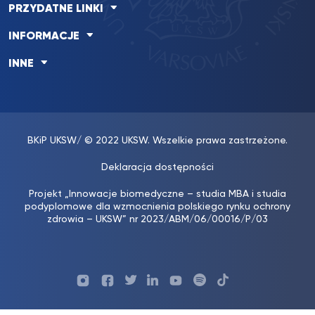
PRZYDATNE LINKI
INFORMACJE
INNE
BKiP UKSW
/ © 2022 UKSW. Wszelkie prawa zastrzeżone.
Deklaracja dostępności
Projekt „Innowacje biomedyczne – studia MBA i studia
podyplomowe dla wzmocnienia polskiego rynku ochrony
zdrowia – UKSW” nr 2023/ABM/06/00016/P/03
Profil
Profil
Profil
Profil
UKSW
Profil
UKSW
UKSW
UKSW
UKSW
UKSW
YouTube
UKSW
TikTok
Instagram
Facebook
Twitter
Linkedin
YouTube