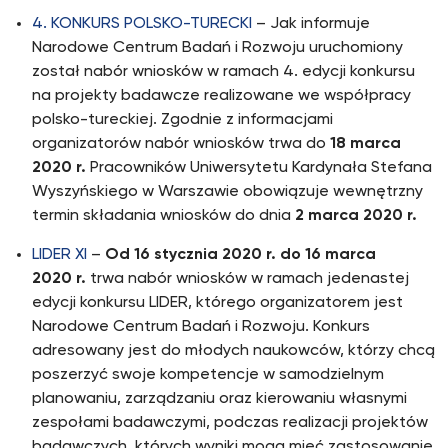
4. KONKURS POLSKO-TURECKI
– Jak informuje
Narodowe Centrum Badań i Rozwoju uruchomiony
został nabór wniosków w ramach 4. edycji konkursu
na projekty badawcze realizowane we współpracy
polsko-tureckiej. Zgodnie z informacjami
organizatorów nabór wniosków trwa do
18 marca
2020 r.
Pracowników Uniwersytetu Kardynała Stefana
Wyszyńskiego w Warszawie obowiązuje wewnętrzny
termin składania wniosków do dnia
2 marca 2020 r.
LIDER XI
–
Od
16 stycznia 2020 r. do
16 marca
2020 r.
trwa nabór wniosków w ramach jedenastej
edycji konkursu LIDER, którego organizatorem jest
Narodowe Centrum Badań i Rozwoju. Konkurs
adresowany jest do młodych naukowców, którzy chcą
poszerzyć swoje kompetencje w samodzielnym
planowaniu, zarządzaniu oraz kierowaniu własnymi
zespołami badawczymi, podczas realizacji projektów
badawczych, których wyniki mogą mieć zastosowanie