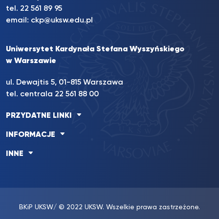
tel. 22 561 89 95
email:
ckp@uksw.edu.pl
Uniwersytet Kardynała Stefana Wyszyńskiego
w Warszawie
ul. Dewajtis 5, 01-815 Warszawa
tel. centrala 22 561 88 00
PRZYDATNE LINKI
INFORMACJE
INNE
BKiP UKSW
/ © 2022 UKSW. Wszelkie prawa zastrzeżone.