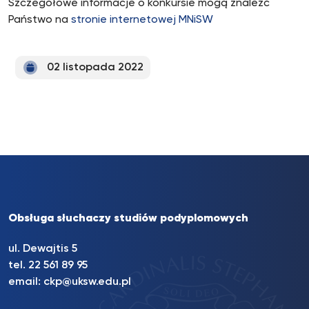
Szczegółowe informacje o konkursie mogą znaleźć
Państwo na
stronie internetowej MNiSW
02 listopada 2022
Obsługa słuchaczy studiów podyplomowych
ul. Dewajtis 5
tel. 22 561 89 95
email:
ckp@uksw.edu.pl