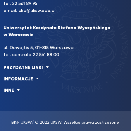
tel. 22 561 89 95
email:
ckp@uksw.edu.pl
Uniwersytet Kardynała Stefana Wyszyńskiego
w Warszawie
ul. Dewajtis 5, 01-815 Warszawa
tel. centrala 22 561 88 00
PRZYDATNE LINKI
INFORMACJE
INNE
BKiP UKSW
/ © 2022 UKSW. Wszelkie prawa zastrzeżone.